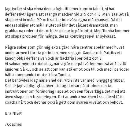
Jag tycker vi ska vinna denna fight lite mer komfortabelt, vi har
deffenetivt lägena att stänga matchen vid 3-5 och 4-6. Men istället så
släpper vi in mål i PP och sätter inte våra egna målchanser. Då det
endast skiljer ett mål i slutet så blir det såklart dramatiskt, men
grabbarna reder ut det och tre pinnar in på kontot. Men Tumba kommer
att skapa problem för många, deras kontringsspel är sylvasst.
Några saker som gör mig extra glad. Våra centrar spelar med huvet
under armen i första perioden, men sen gör Xander och Patriks ett
kanonjobb i deffensiven och är fläckfria i period 2 och 3.
Vi saknar mycket rutin idag, när vi går ner på två femmor så är 7 av 10
juniorer. Så kul och se att dom kan stå emot och till och med i perioder
hålla kommandot mot ett bra Tumba.
Det behövdes idag när en hel del rutin inte var med. Snyggt grabbar.
Sen är jag väldigt glad över att laget visar på att dom kan ta
instruktioner om förändring i spelet och sen förverkliga det med att
även skapa den förändringen. Det är andra matchen i rad där vi fått
coacha hårt och det har också gett dom svaren vi velat och behövt.
Bra NIBK!
/Coaches