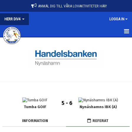
ANMÄL DIG TILL VÅRA LOVAKTIVITETER HÄR!
HERR DIV4
LOGGA IN
HERR DIV4
NYHETER
KALENDER
MATCHER
TRUPPEN
5 - 6
BILDGALLERI
Tumba GOIF
Nynäshamns IBK (A)
DOKUMENT
INFORMATION
REFERAT
KONTAKT