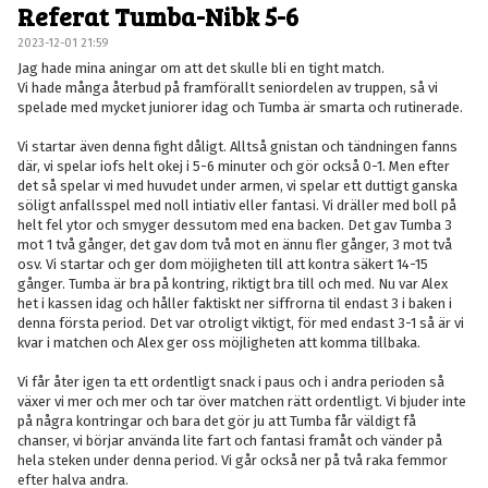
Referat Tumba-Nibk 5-6
2023-12-01 21:59
Jag hade mina aningar om att det skulle bli en tight match.
Vi hade många återbud på framförallt seniordelen av truppen, så vi
spelade med mycket juniorer idag och Tumba är smarta och rutinerade.
Vi startar även denna fight dåligt. Alltså gnistan och tändningen fanns
där, vi spelar iofs helt okej i 5-6 minuter och gör också 0-1. Men efter
det så spelar vi med huvudet under armen, vi spelar ett duttigt ganska
söligt anfallsspel med noll intiativ eller fantasi. Vi dräller med boll på
helt fel ytor och smyger dessutom med ena backen. Det gav Tumba 3
mot 1 två gånger, det gav dom två mot en ännu fler gånger, 3 mot två
osv. Vi startar och ger dom möjigheten till att kontra säkert 14-15
gånger. Tumba är bra på kontring, riktigt bra till och med. Nu var Alex
het i kassen idag och håller faktiskt ner siffrorna til endast 3 i baken i
denna första period. Det var otroligt viktigt, för med endast 3-1 så är vi
kvar i matchen och Alex ger oss möjligheten att komma tillbaka.
Vi får åter igen ta ett ordentligt snack i paus och i andra perioden så
växer vi mer och mer och tar över matchen rätt ordentligt. Vi bjuder inte
på några kontringar och bara det gör ju att Tumba får väldigt få
chanser, vi börjar använda lite fart och fantasi framåt och vänder på
hela steken under denna period. Vi går också ner på två raka femmor
efter halva andra.