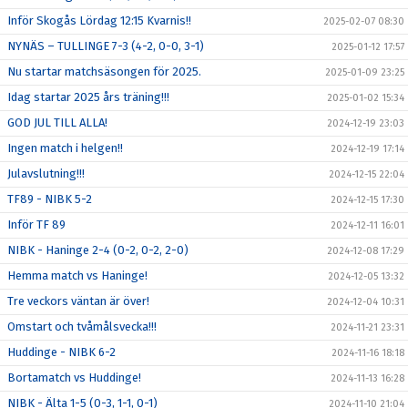
Inför Skogås Lördag 12:15 Kvarnis!!
2025-02-07 08:30
NYNÄS – TULLINGE 7-3 (4-2, 0-0, 3-1)
2025-01-12 17:57
Nu startar matchsäsongen för 2025.
2025-01-09 23:25
Idag startar 2025 års träning!!!
2025-01-02 15:34
GOD JUL TILL ALLA!
2024-12-19 23:03
Ingen match i helgen!!
2024-12-19 17:14
Julavslutning!!!
2024-12-15 22:04
TF89 - NIBK 5-2
2024-12-15 17:30
Inför TF 89
2024-12-11 16:01
NIBK - Haninge 2-4 (0-2, 0-2, 2-0)
2024-12-08 17:29
Hemma match vs Haninge!
2024-12-05 13:32
Tre veckors väntan är över!
2024-12-04 10:31
Omstart och tvåmålsvecka!!!
2024-11-21 23:31
Huddinge - NIBK 6-2
2024-11-16 18:18
Bortamatch vs Huddinge!
2024-11-13 16:28
NIBK - Älta 1-5 (0-3, 1-1, 0-1)
2024-11-10 21:04