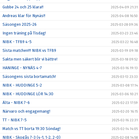
Gubbe 24 och 25 klara!!
2025-04-09 21:31
Andreas klar för Nynäs!!
2025-04-08 16:50
Säsongen 2025-26
2025-03-28 09:36
Ingen träning på Tisdag!
2025-03-23 23:46
NIBK - TF89 4-5
2025-03-22 16:48
Sista matchen!!! NIBK vs TF89
2025-03-19 09:18
Sakta men säkert blir vi bättre!
2025-03-18 09:52
HANINGE - NYNÄS 4-7
2025-03-16 19:13
Säsongens sista bortamatch!
2025-03-13 23:33
NIBK - HUDDINGE 5-2
2025-03-08 17:14
NIBK - HUDDINGE LÖR 14:30
2025-03-06 10:21
Älta - NIBK 7-6
2025-02-23 17:59
Närvaro och engagemang!
2025-02-20 16:15
TT - NIBK 7-5
2025-02-16 22:31
Match vs TT borta 19:30 Söndag!
2025-02-14 14:05
NIBK - Skogås 7-3 (4-1, 1-2, 2-0)
2025-02-08 14:58