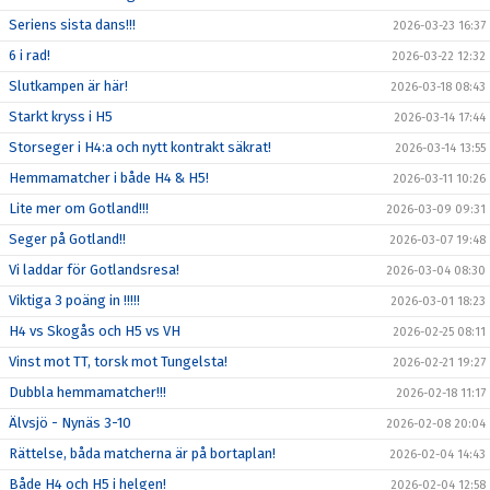
Seriens sista dans!!!
2026-03-23 16:37
6 i rad!
2026-03-22 12:32
Slutkampen är här!
2026-03-18 08:43
Starkt kryss i H5
2026-03-14 17:44
Storseger i H4:a och nytt kontrakt säkrat!
2026-03-14 13:55
Hemmamatcher i både H4 & H5!
2026-03-11 10:26
Lite mer om Gotland!!!
2026-03-09 09:31
Seger på Gotland!!
2026-03-07 19:48
Vi laddar för Gotlandsresa!
2026-03-04 08:30
Viktiga 3 poäng in !!!!!
2026-03-01 18:23
H4 vs Skogås och H5 vs VH
2026-02-25 08:11
Vinst mot TT, torsk mot Tungelsta!
2026-02-21 19:27
Dubbla hemmamatcher!!!
2026-02-18 11:17
Älvsjö - Nynäs 3-10
2026-02-08 20:04
Rättelse, båda matcherna är på bortaplan!
2026-02-04 14:43
Både H4 och H5 i helgen!
2026-02-04 12:58