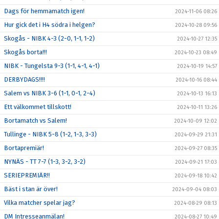
Dags för hemmamatch igen!
2024-11-06 08:26
Hur gick det i H4 södra i helgen?
2024-10-28 09:56
Skogås - NIBK 4-3 (2-0, 1-1, 1-2)
2024-10-27 12:35
Skogås borta!!!
2024-10-23 08:49
NIBK - Tungelsta 9-3 (1-1, 4-1, 4-1)
2024-10-19 14:57
DERBYDAGS!!!!
2024-10-16 08:44
Salem vs NIBK 3-6 (1-1, 0-1, 2-4)
2024-10-13 16:13
Ett välkommet tillskott!
2024-10-11 13:26
Bortamatch vs Salem!
2024-10-09 12:02
Tullinge - NIBK 5-8 (1-2, 1-3, 3-3)
2024-09-29 21:31
Bortapremiär!
2024-09-27 08:35
NYNÄS - TT 7-7 (1-3, 3-2, 3-2)
2024-09-21 17:03
SERIEPREMIÄR!!
2024-09-18 10:42
Bäst i stan är över!
2024-09-04 08:03
Vilka matcher spelar jag?
2024-08-29 08:13
DM Intresseanmälan!
2024-08-27 10:49