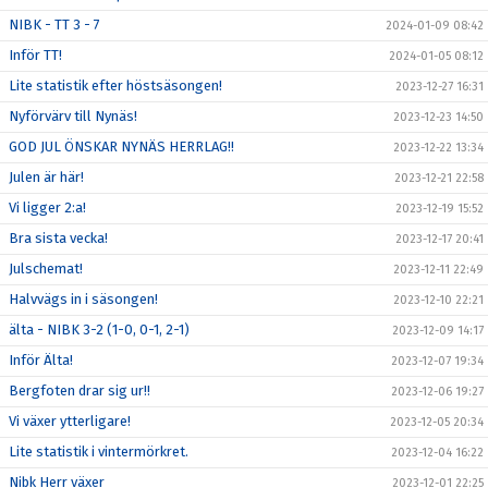
NIBK - TT 3 - 7
2024-01-09 08:42
Inför TT!
2024-01-05 08:12
Lite statistik efter höstsäsongen!
2023-12-27 16:31
Nyförvärv till Nynäs!
2023-12-23 14:50
GOD JUL ÖNSKAR NYNÄS HERRLAG!!
2023-12-22 13:34
Julen är här!
2023-12-21 22:58
Vi ligger 2:a!
2023-12-19 15:52
Bra sista vecka!
2023-12-17 20:41
Julschemat!
2023-12-11 22:49
Halvvägs in i säsongen!
2023-12-10 22:21
älta - NIBK 3-2 (1-0, 0-1, 2-1)
2023-12-09 14:17
Inför Älta!
2023-12-07 19:34
Bergfoten drar sig ur!!
2023-12-06 19:27
Vi växer ytterligare!
2023-12-05 20:34
Lite statistik i vintermörkret.
2023-12-04 16:22
Nibk Herr växer
2023-12-01 22:25