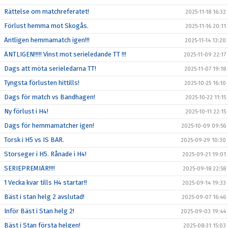
Rättelse om matchreferatet!
2025-11-18 16:32
Förlust hemma mot Skogås.
2025-11-16 20:11
Äntligen hemmamatch igen!!!
2025-11-14 13:20
ÄNTLIGEN!!!!! Vinst mot serieledande TT !!!
2025-11-09 22:17
Dags att möta serieledarna TT!
2025-11-07 19:18
Tyngsta förlusten hittills!
2025-10-25 16:10
Dags för match vs Bandhagen!
2025-10-22 11:15
Ny förlust i H4!
2025-10-11 22:15
Dags för hemmamatcher igen!
2025-10-09 09:56
Torsk i H5 vs IS BAR.
2025-09-29 10:30
Storseger i H5. Rånade i H4!
2025-09-21 19:01
SERIEPREMIÄR!!!!
2025-09-18 22:58
1 Vecka kvar tills H4 startar!!
2025-09-14 19:33
Bäst i stan helg 2 avslutad!
2025-09-07 16:46
Inför Bäst i Stan helg 2!
2025-09-03 19:44
Bäst i Stan första helgen!
2025-08-31 15:03