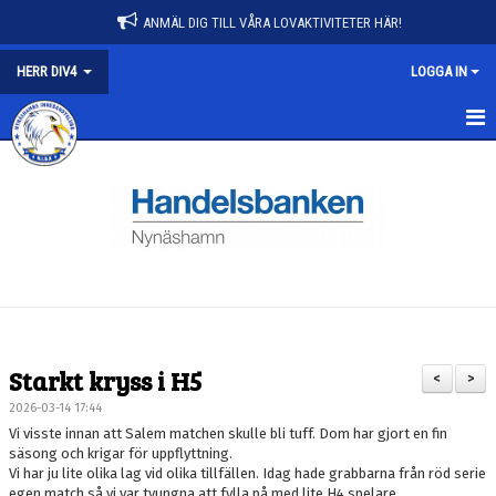
ANMÄL DIG TILL VÅRA LOVAKTIVITETER HÄR!
HERR DIV4
LOGGA IN
HERR DIV4
NYHETER
KALENDER
MATCHER
TRUPPEN
Starkt kryss i H5
<
>
BILDGALLERI
2026-03-14 17:44
Vi visste innan att Salem matchen skulle bli tuff. Dom har gjort en fin
DOKUMENT
säsong och krigar för uppflyttning.
Vi har ju lite olika lag vid olika tillfällen. Idag hade grabbarna från röd serie
egen match så vi var tvungna att fylla på med lite H4 spelare.
KONTAKT