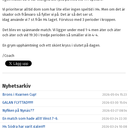
Vi prioriterar alltid dom som har lite eller ingen speltid i H4. Men om det är
skador och frånvaro så fyller vi på. Det är så det ser ut.
idag använde vi 7 st från H4 laget. Förvisso med 3 perioder i kroppen.
Det blev en spännande match. Vi ligger under med 1-4 men äter och äter
och äter och vid 19:30 i tredje perioden så smäller vi in 4-4.
En grym upphämtning och ett skönt kryss i slutet på dagen.
/Coach
Nyhetsarkiv
Brons i Kvarnen Cup!
2026-05-04 15:23
GALAN FLYTTAD!!!!!!
2026-03-30 15:04
Nyfiken på Nynäs??
2026-03-27 08:54
En match som hade allt! Vinst 7-6.
2026-03-24 22:30
H4 Södra har varit galen!!!
2026-03-24 10:08