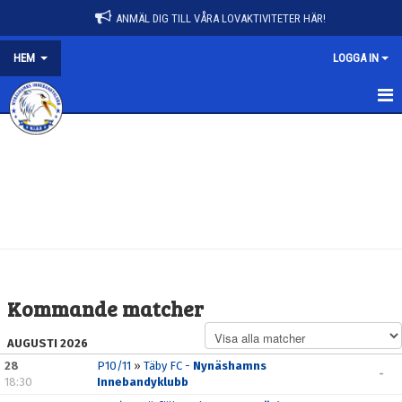
ANMÄL DIG TILL VÅRA LOVAKTIVITETER HÄR!
HEM
LOGGA IN
HEM
MATCHER
KALENDER
NYHETER
OM NIBK
Kommande matcher
BILDER
AUGUSTI 2026
VÅRA LAG/TRÄNARE
28
P10/11
»
Täby FC -
Nynäshamns
-
18:30
Innebandyklubb
KONTAKT KANSLI