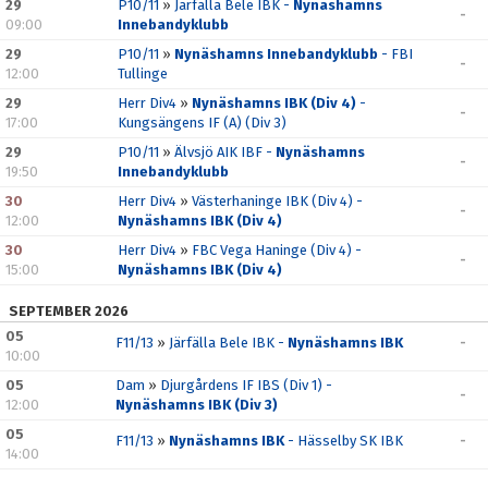
29
P10/11
»
Järfälla Bele IBK -
Nynäshamns
-
09:00
Innebandyklubb
DOKUMENT
29
P10/11
»
Nynäshamns Innebandyklubb
- FBI
-
12:00
Tullinge
SPONSORER
29
Herr Div4
»
Nynäshamns IBK (Div 4)
-
-
17:00
Kungsängens IF (A) (Div 3)
29
P10/11
»
Älvsjö AIK IBF -
Nynäshamns
-
19:50
Innebandyklubb
30
Herr Div4
»
Västerhaninge IBK (Div 4) -
-
12:00
Nynäshamns IBK (Div 4)
30
Herr Div4
»
FBC Vega Haninge (Div 4) -
-
15:00
Nynäshamns IBK (Div 4)
SEPTEMBER 2026
05
F11/13
»
Järfälla Bele IBK -
Nynäshamns IBK
-
10:00
05
Dam
»
Djurgårdens IF IBS (Div 1) -
-
12:00
Nynäshamns IBK (Div 3)
05
F11/13
»
Nynäshamns IBK
- Hässelby SK IBK
-
14:00